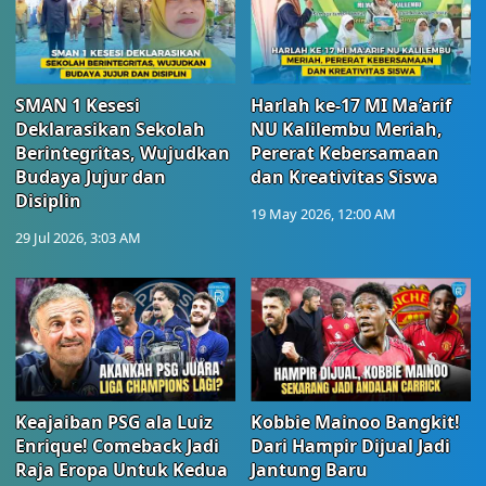
SMAN 1 Kesesi
Harlah ke-17 MI Ma’arif
Deklarasikan Sekolah
NU Kalilembu Meriah,
Berintegritas, Wujudkan
Pererat Kebersamaan
Budaya Jujur dan
dan Kreativitas Siswa
Disiplin
19 May 2026, 12:00 AM
29 Jul 2026, 3:03 AM
Keajaiban PSG ala Luiz
Kobbie Mainoo Bangkit!
Enrique! Comeback Jadi
Dari Hampir Dijual Jadi
Raja Eropa Untuk Kedua
Jantung Baru