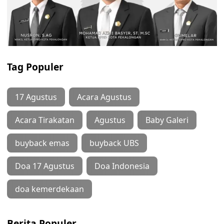
Tag Populer
17 Agustus
Acara Agustus
Acara Tirakatan
Agustus
Baby Galeri
buyback emas
buyback UBS
Doa 17 Agustus
Doa Indonesia
doa kemerdekaan
Berita Populer