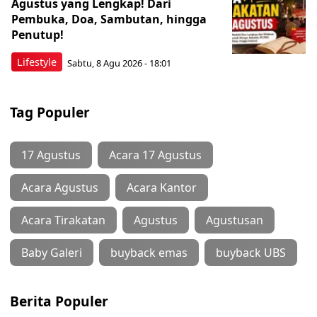
Agustus yang Lengkap! Dari
Pembuka, Doa, Sambutan, hingga
Penutup!
Lifestyle
Sabtu, 8 Agu 2026 - 18:01
Tag Populer
17 Agustus
Acara 17 Agustus
Acara Agustus
Acara Kantor
Acara Tirakatan
Agustus
Agustusan
Baby Galeri
buyback emas
buyback UBS
Berita Populer