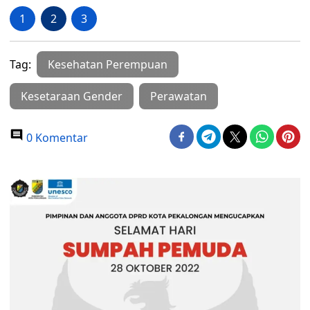
1
2
3
Tag:
Kesehatan Perempuan
Kesetaraan Gender
Perawatan
0 Komentar