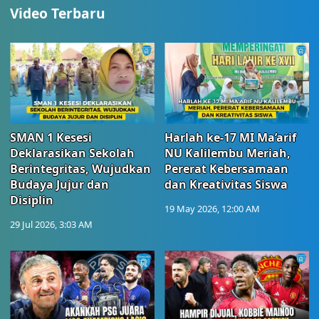
Video Terbaru
SMAN 1 Kesesi
Harlah ke-17 MI Ma’arif
Deklarasikan Sekolah
NU Kalilembu Meriah,
Berintegritas, Wujudkan
Pererat Kebersamaan
Budaya Jujur dan
dan Kreativitas Siswa
Disiplin
19 May 2026, 12:00 AM
29 Jul 2026, 3:03 AM