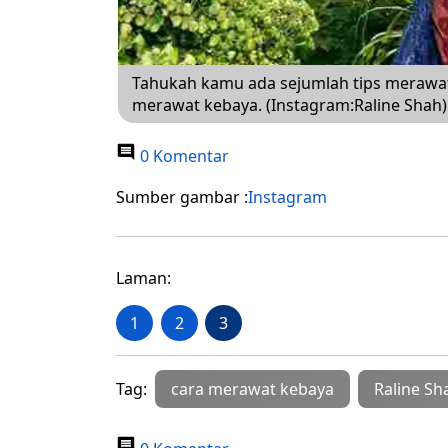
Tahukah kamu ada sejumlah tips merawat
merawat kebaya. (Instagram:Raline Shah)
0 Komentar
Sumber gambar :
Instagram
Laman:
1
2
3
Tag:
cara merawat kebaya
Raline Sh