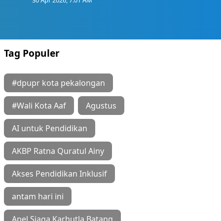
30 Apr 2026, 7:01 AM
Tag Populer
#dpupr kota pekalongan
#Wali Kota Aaf
Agustus
AI untuk Pendidikan
AKBP Ratna Quratul Ainy
Akses Pendidikan Inklusif
antam hari ini
Apel Siaga Karhutla Batang