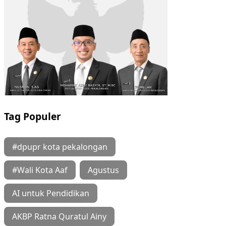
Tag Populer
#dpupr kota pekalongan
#Wali Kota Aaf
Agustus
AI untuk Pendidikan
AKBP Ratna Quratul Ainy