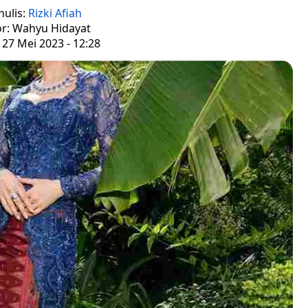
nulis:
Rizki Afiah
or: Wahyu Hidayat
 27 Mei 2023 - 12:28