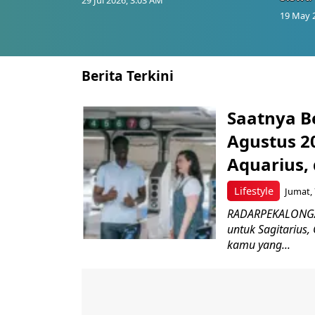
29 Jul 2026, 3:03 AM
19 May 
Berita Terkini
Saatnya B
Agustus 20
Aquarius, 
Lifestyle
Jumat, 
RADARPEKALONGAN.
untuk Sagitarius,
kamu yang...