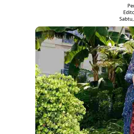
Pe
Edit
Sabtu,