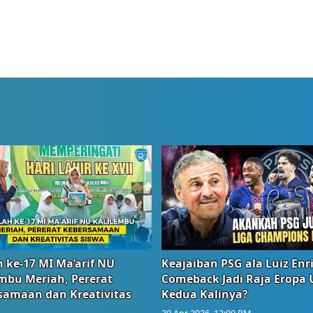
 ke-17 MI Ma’arif NU
Keajaiban PSG ala Luiz Enr
embu Meriah, Pererat
Comeback Jadi Raja Eropa
samaan dan Kreativitas
Kedua Kalinya?