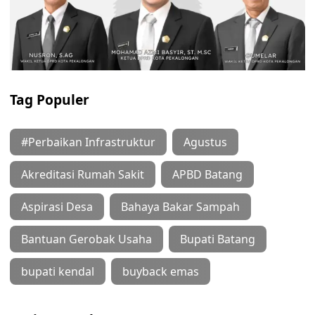
Tag Populer
#Perbaikan Infrastruktur
Agustus
Akreditasi Rumah Sakit
APBD Batang
Aspirasi Desa
Bahaya Bakar Sampah
Bantuan Gerobak Usaha
Bupati Batang
bupati kendal
buyback emas