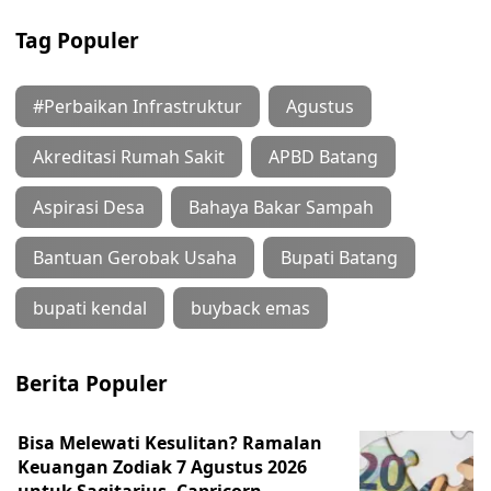
Tag Populer
#Perbaikan Infrastruktur
Agustus
Akreditasi Rumah Sakit
APBD Batang
Aspirasi Desa
Bahaya Bakar Sampah
Bantuan Gerobak Usaha
Bupati Batang
bupati kendal
buyback emas
Berita Populer
Bisa Melewati Kesulitan? Ramalan
Keuangan Zodiak 7 Agustus 2026