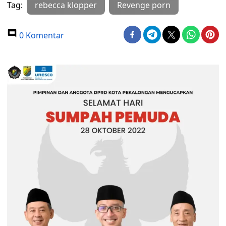
Tag:
rebecca klopper
Revenge porn
0 Komentar