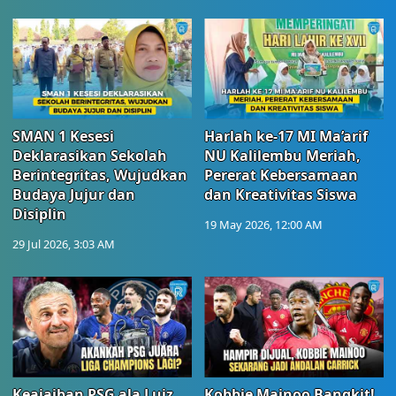
SMAN 1 Kesesi
Harlah ke-17 MI Ma’arif
Deklarasikan Sekolah
NU Kalilembu Meriah,
Berintegritas, Wujudkan
Pererat Kebersamaan
Budaya Jujur dan
dan Kreativitas Siswa
Disiplin
19 May 2026, 12:00 AM
29 Jul 2026, 3:03 AM
Keajaiban PSG ala Luiz
Kobbie Mainoo Bangkit!