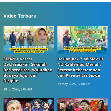
Video Terbaru
SMAN 1 Kesesi
Harlah ke-17 MI Ma’arif
Deklarasikan Sekolah
NU Kalilembu Meriah,
Berintegritas, Wujudkan
Pererat Kebersamaan
Budaya Jujur dan
dan Kreativitas Siswa
Disiplin
19 May 2026, 12:00 AM
29 Jul 2026, 3:03 AM