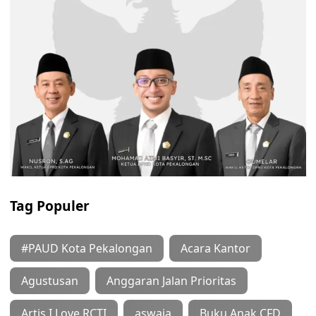
Tag Populer
#PAUD Kota Pekalongan
Acara Kantor
Agustusan
Anggaran Jalan Prioritas
Artis I Love RCTI
aswaja
Buku Anak CFD