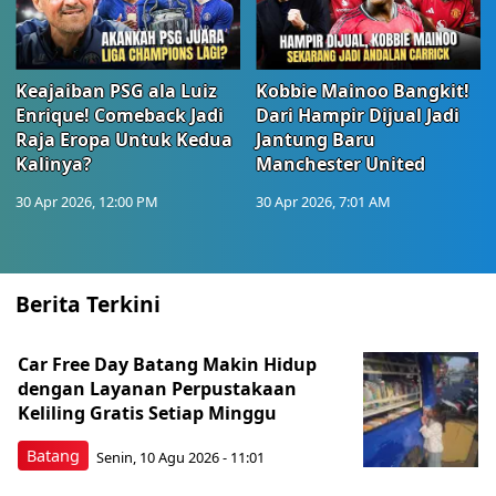
Keajaiban PSG ala Luiz
Kobbie Mainoo Bangkit!
Enrique! Comeback Jadi
Dari Hampir Dijual Jadi
Raja Eropa Untuk Kedua
Jantung Baru
Kalinya?
Manchester United
30 Apr 2026, 12:00 PM
30 Apr 2026, 7:01 AM
Berita Terkini
Car Free Day Batang Makin Hidup
dengan Layanan Perpustakaan
Keliling Gratis Setiap Minggu
Batang
Senin, 10 Agu 2026 - 11:01