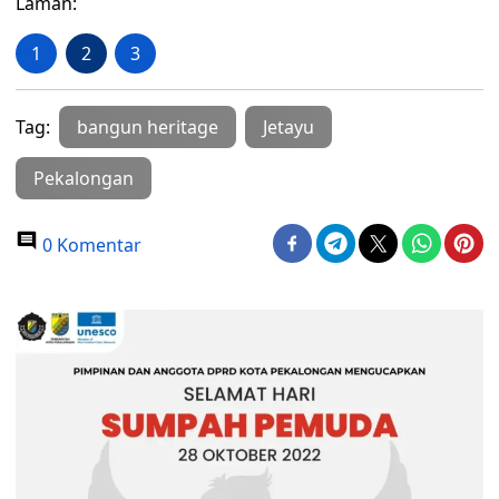
Laman:
1
2
3
Tag:
bangun heritage
Jetayu
Pekalongan
0 Komentar