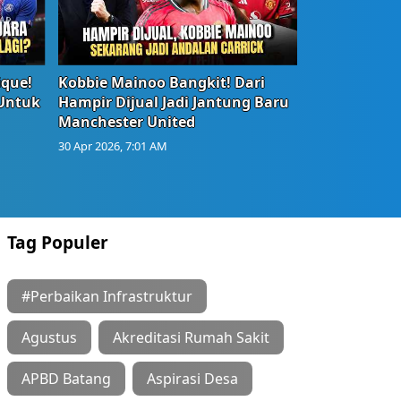
ique!
Kobbie Mainoo Bangkit! Dari
 Untuk
Hampir Dijual Jadi Jantung Baru
Manchester United
30 Apr 2026, 7:01 AM
Tag Populer
#Perbaikan Infrastruktur
Agustus
Akreditasi Rumah Sakit
APBD Batang
Aspirasi Desa