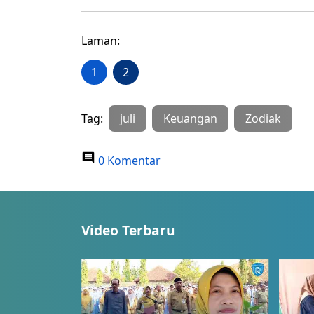
Laman:
1
2
Tag:
juli
Keuangan
Zodiak
0 Komentar
Video Terbaru