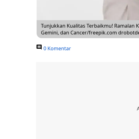
Tunjukkan Kualitas Terbaikmu! Ramalan Ke
Gemini, dan Cancer/freepik.com drobotd
0 Komentar