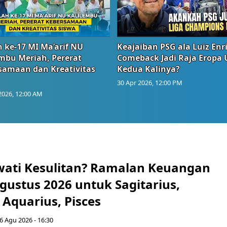
 ke-17 MI Ma’arif NU
Keajaiban PSG ala Luiz Enr
embu Meriah, Pererat
Comeback Jadi Raja Eropa
samaan dan Kreativitas
Kedua Kalinya?
30 Apr 2026, 12:00 PM
2026, 12:00 AM
wati Kesulitan? Ramalan Keuangan
gustus 2026 untuk Sagitarius,
 Aquarius, Pisces
6 Agu 2026 - 16:30