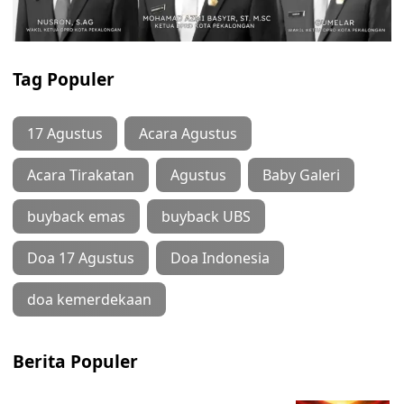
Tag Populer
17 Agustus
Acara Agustus
Acara Tirakatan
Agustus
Baby Galeri
buyback emas
buyback UBS
Doa 17 Agustus
Doa Indonesia
doa kemerdekaan
Berita Populer