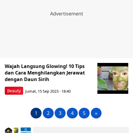
Wajah Langsung Glowing! 10 Tips
dan Cara Menghilangkan Jerawat
dengan Daun Sirih
Beauty
Jumat, 15 Sep 2023 - 18:40
1
2
3
4
5
»