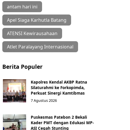
antam hari ini
Apel Siaga Karhutla Batang
ATENSI Kewirausahaan
Atlet Paralayang Internasional
Berita Populer
Kapolres Kendal AKBP Ratna
Silaturahmi ke Forkopimda,
Perkuat Sinergi Kamtibmas
7 Agustus 2026
Puskesmas Patebon 2 Bekali
Kader PMT dengan Edukasi MP-
ASI Cegah Stunting