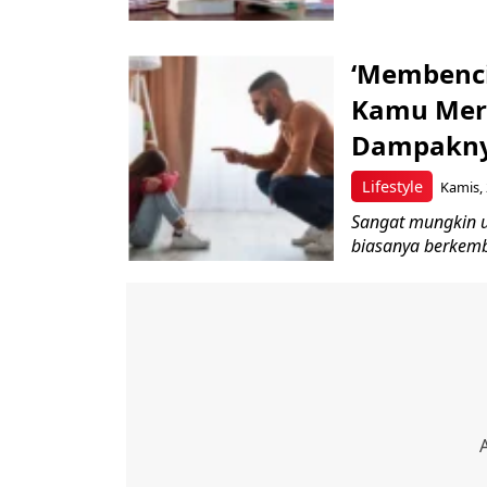
‘Membenci 
Kamu Mer
Dampakny
Lifestyle
Kamis, 
Sangat mungkin un
biasanya berkemb