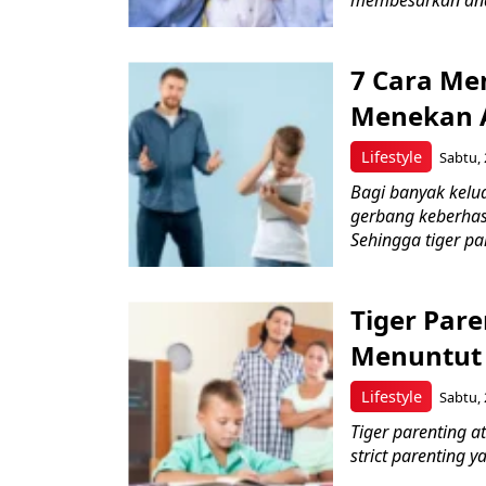
7 Cara Men
Menekan A
Lifestyle
Sabtu, 
Bagi banyak kelu
gerbang keberhas
Sehingga tiger par
Tiger Par
Menuntut
Lifestyle
Sabtu, 
Tiger parenting 
strict parenting