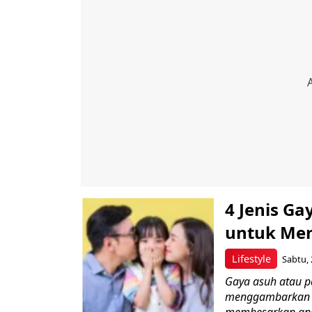
4 Jenis Ga
untuk Me
Lifestyle
Sabtu, 
Gaya asuh atau p
menggambarkan be
membesarkan anak