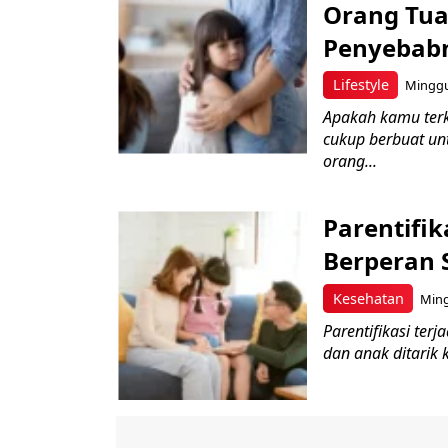
Orang Tua
Penyebab
Lifestyle
Minggu,
Apakah kamu terk
cukup berbuat u
orang...
Parentifik
Berperan 
Kesehatan
Ming
Parentifikasi ter
dan anak ditarik 