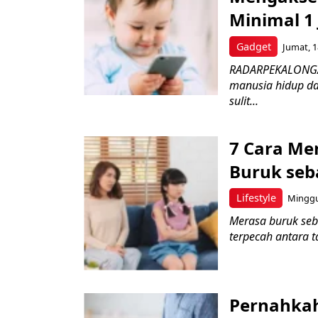
Minimal 1 
Gadget
Jumat, 1
RADARPEKALONGAN.
manusia hidup dan
sulit...
7 Cara Me
Buruk seb
Lifestyle
Minggu,
Merasa buruk seba
terpecah antara t
Pernahkah