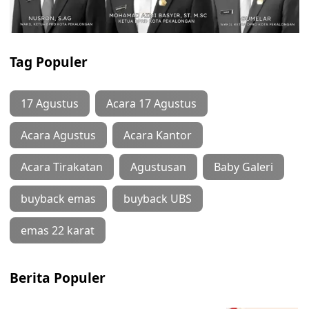
Tag Populer
17 Agustus
Acara 17 Agustus
Acara Agustus
Acara Kantor
Acara Tirakatan
Agustusan
Baby Galeri
buyback emas
buyback UBS
emas 22 karat
Berita Populer