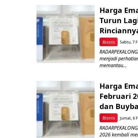
Harga Emas
Turun Lag
Rincianny
Bisnis
Sabtu, 7 F
RADARPEKALONGAN.
menjadi perhatian
memantau...
Harga Emas
Februari 
dan Buyba
Bisnis
Jumat, 6 F
RADARPEKALONGAN.
2026 kembali men