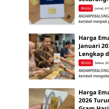
Bisnis
Jumat, 6 F
RADARPEKALONGAN.
kembali menjadi 
Harga Ema
Januari 20
Lengkap d
Bisnis
Selasa, 20
RADARPEKALONGAN.
kembali mengalam
Harga Ema
2026 Turun
Gram Hari 