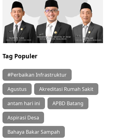
Tag Populer
#Perbaikan Infrastruktur
Agustus
Akreditasi Rumah Sakit
antam hari ini
APBD Batang
Aspirasi Desa
Bahaya Bakar Sampah