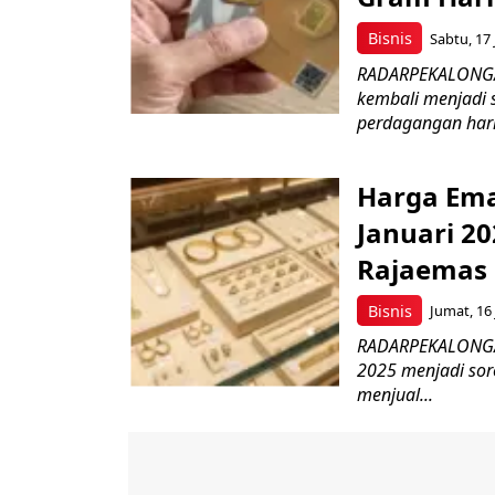
Bisnis
Sabtu, 17 
RADARPEKALONGAN
kembali menjadi 
perdagangan hari i
Harga Ema
Januari 20
Rajaemas
Bisnis
Jumat, 16 
RADARPEKALONGAN.
2025 menjadi sor
menjual...