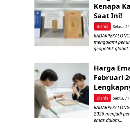
Kenapa Ka
Saat Ini!
Bisnis
Selasa, 24
RADARPEKALONGAN
mengalami penuru
geopolitik global..
Harga Emas
Februari 2
Lengkapn
Bisnis
Sabtu, 7 F
RADARPEKALONGAN.
2026 menjadi per
emas dalam...