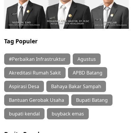
Tag Populer
#Perbaikan Infrastruktur
Agustus
Akreditasi Rumah Sakit
APBD Batang
Aspirasi Desa
Bahaya Bakar Sampah
Bantuan Gerobak Usaha
Bupati Batang
bupati kendal
buyback emas