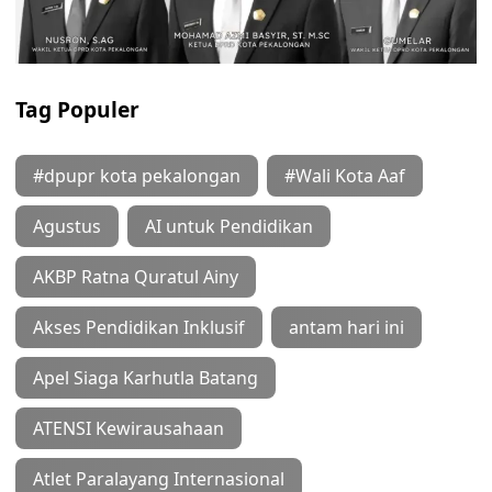
Tag Populer
#dpupr kota pekalongan
#Wali Kota Aaf
Agustus
AI untuk Pendidikan
AKBP Ratna Quratul Ainy
Akses Pendidikan Inklusif
antam hari ini
Apel Siaga Karhutla Batang
ATENSI Kewirausahaan
Atlet Paralayang Internasional