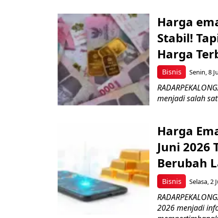
Harga emas
Stabil! Ta
Harga Ter
Bisnis
Senin, 8 J
RADARPEKALONGAN.
menjadi salah sat
Harga Emas
Juni 2026
Berubah L
Bisnis
Selasa, 2 
RADARPEKALONGAN.
2026 menjadi inf