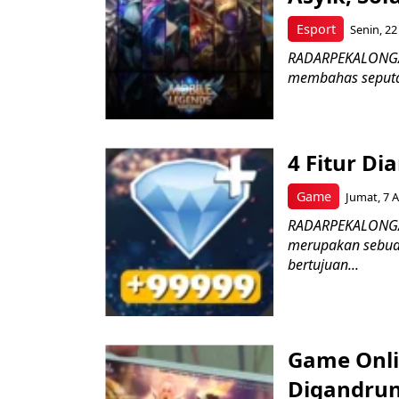
Esport
Senin, 22
RADARPEKALONGAN.
membahas seputar 
4 Fitur Di
Game
Jumat, 7 A
RADARPEKALONGAN.
merupakan sebuah
bertujuan...
Game Onli
Digandrung