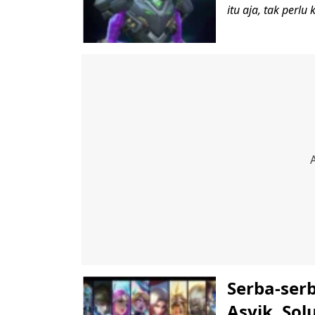
itu aja, tak perlu
Serba-ser
Asyik, Sol