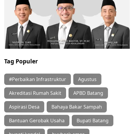
Tag Populer
#Perbaikan Infrastruktur
Agustus
Akreditasi Rumah Sakit
APBD Batang
Aspirasi Desa
Bahaya Bakar Sampah
Bantuan Gerobak Usaha
Bupati Batang