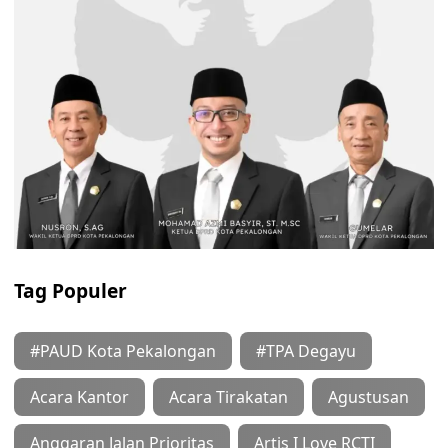
Tag Populer
#PAUD Kota Pekalongan
#TPA Degayu
Acara Kantor
Acara Tirakatan
Agustusan
Anggaran Jalan Prioritas
Artis I Love RCTI