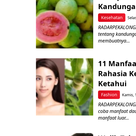
Kandungan
Kesehatan
Sela
RADARPEKALONGAN.
tentang kandunga
membuatnya...
11 Manfaa
Rahasia K
Ketahui
Fashion
Kamis, 
RADARPEKALONGAN.
coba manfaat dau
manfaat luar...