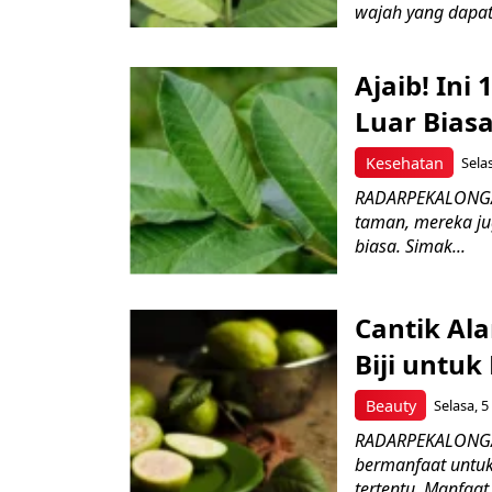
wajah yang dapat
Ajaib! Ini
Luar Bias
Kesehatan
Sela
RADARPEKALONGAN
taman, mereka ju
biasa. Simak...
Cantik Al
Biji untuk
Beauty
Selasa, 5
RADARPEKALONGAN.
bermanfaat untuk
tertentu. Manfaat