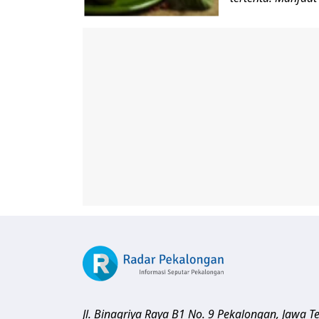
Jl. Binagriya Raya B1 No. 9
Pekalongan
,
Jawa T