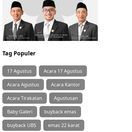
Tag Populer
17 Agustus
Acara 17 Agustus
Acara Agustus
Acara Kantor
Acara Tirakatan
Agustusan
Baby Galeri
buyback emas
buyback UBS
emas 22 karat