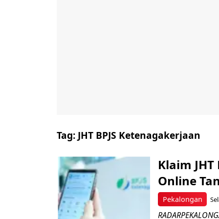
Tag:
JHT BPJS Ketenagakerjaan
Klaim JHT
Online Ta
Pekalongan
Sel
RADARPEKALONGAN