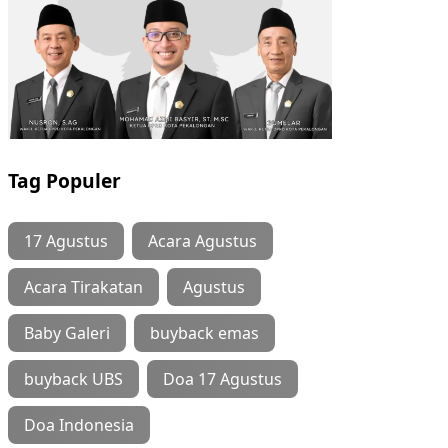
Tag Populer
17 Agustus
Acara Agustus
Acara Tirakatan
Agustus
Baby Galeri
buyback emas
buyback UBS
Doa 17 Agustus
Doa Indonesia