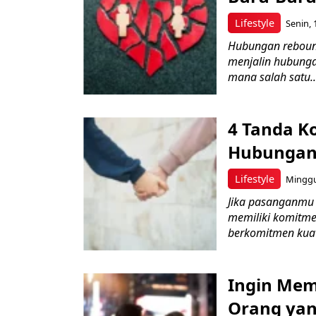
Lifestyle
Senin, 
Hubungan rebound
menjalin hubunga
mana salah satu..
4 Tanda K
Hubungan
Lifestyle
Minggu,
Jika pasanganmu 
memiliki komitm
berkomitmen kuat
Ingin Mem
Orang yan