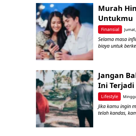
Murah Hing
Untukmu
Finansial
Jumat,
Selama masa infl
biaya untuk berke
Jangan Ba
Ini Terjad
Lifestyle
Minggu,
Jika kamu ingin 
telah kandas, kam