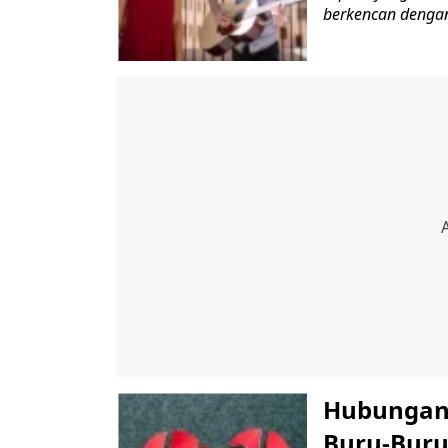
berkencan dengan
Hubungan 
Buru-Buru