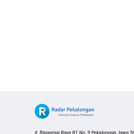
Jl. Binagriya Raya B1 No. 9
Pekalongan
,
Jawa T