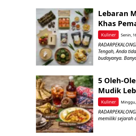
Lebaran M
Khas Pema
Kuliner
Senin, 1
RADARPEKALONGAN
Tengah, Anda tid
budayanya. Banya
5 Oleh-Ol
Mudik Le
Kuliner
Minggu, 
RADARPEKALONGAN.
memiliki sejarah 