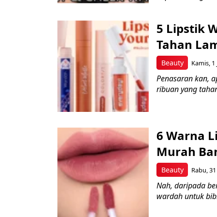
5 Lipstik
Tahan Lam
Beauty
Kamis, 1 
Penasaran kan, ap
ribuan yang tahan
6 Warna L
Murah Ban
Beauty
Rabu, 31
Nah, daripada be
wardah untuk bibi