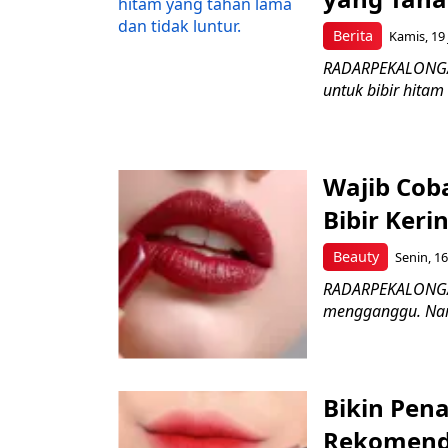
Berita
Kamis, 19 
RADARPEKALONGAN.
untuk bibir hitam 
Wajib Coba
Bibir Keri
Beauty
Senin, 16
RADARPEKALONGAN.
mengganggu. Namun
Bikin Pen
Rekomenda