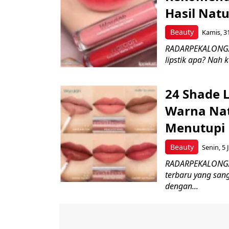
Hasil Natu
Beauty
Kamis, 3
RADARPEKALONGAN.
lipstik apa? Nah 
24 Shade L
Warna Na
Menutupi 
Beauty
Senin, 5 
RADARPEKALONGAN
terbaru yang sang
dengan...