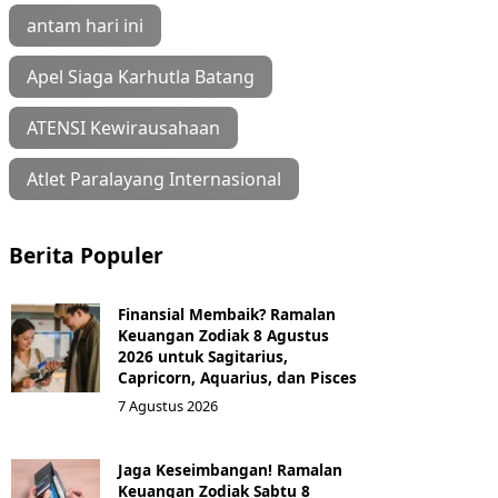
antam hari ini
Apel Siaga Karhutla Batang
ATENSI Kewirausahaan
Atlet Paralayang Internasional
Berita Populer
Finansial Membaik? Ramalan
Keuangan Zodiak 8 Agustus
2026 untuk Sagitarius,
Capricorn, Aquarius, dan Pisces
7 Agustus 2026
Jaga Keseimbangan! Ramalan
Keuangan Zodiak Sabtu 8