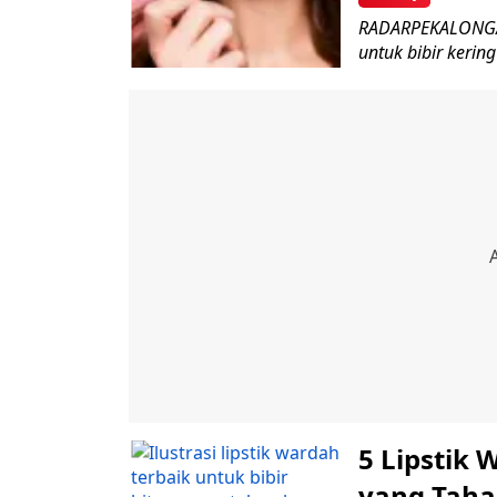
RADARPEKALONGAN.
untuk bibir kerin
5 Lipstik 
yang Taha