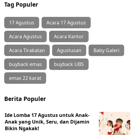
Tag Populer
17 Agustus
Acara 17 Agustus
Acara Agustus
Acara Kantor
Acara Tirakatan
Agustusan
Baby Galeri
buyback emas
buyback UBS
emas 22 karat
Berita Populer
Ide Lomba 17 Agustus untuk Anak-
Anak yang Unik, Seru, dan Dijamin
Bikin Ngakak!