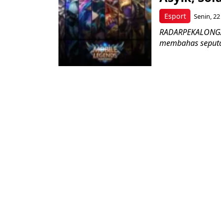
Esport
Senin, 22
RADARPEKALONGAN.
membahas seputar 