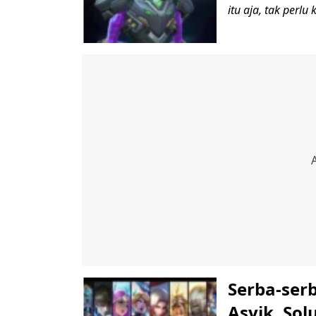
itu aja, tak perlu
Serba-ser
Asyik, Sol