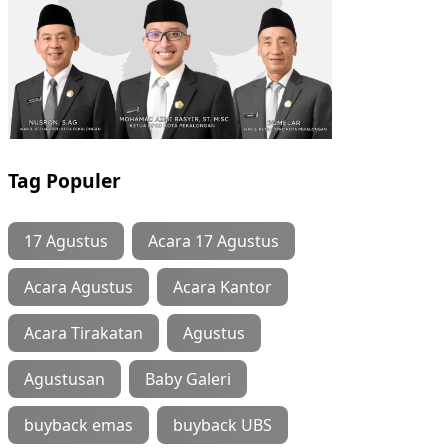
Tag Populer
17 Agustus
Acara 17 Agustus
Acara Agustus
Acara Kantor
Acara Tirakatan
Agustus
Agustusan
Baby Galeri
buyback emas
buyback UBS