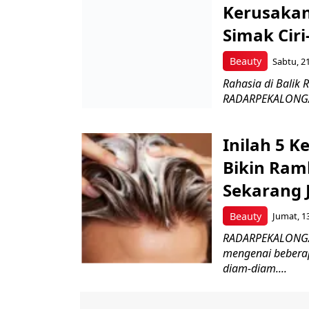
Kerusakan
Simak Ciri
Beauty
Sabtu, 21
Rahasia di Balik 
RADARPEKALONGAN.
Inilah 5 
Bikin Ram
Sekarang 
Beauty
Jumat, 13
RADARPEKALONGAN.
mengenai beberap
diam-diam....