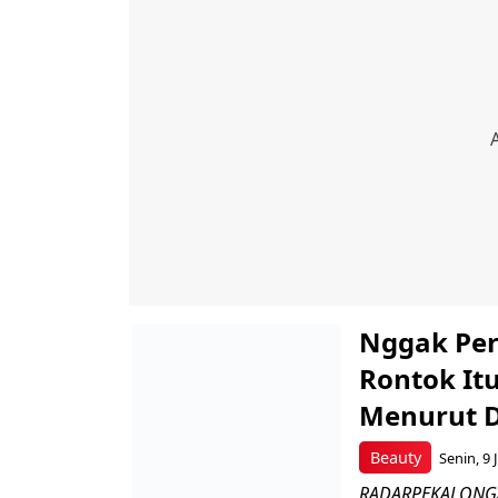
Nggak Per
Rontok It
Menurut 
Beauty
Senin, 9 
RADARPEKALONGAN.