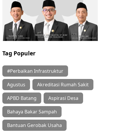
Tag Populer
#Perbaikan Infrastruktur
Agustus
Akreditasi Rumah Sakit
APBD Batang
Aspirasi Desa
Bahaya Bakar Sampah
Bantuan Gerobak Usaha