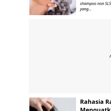
shampoo non SLS t
yang...
Rahasia R
Menguatk