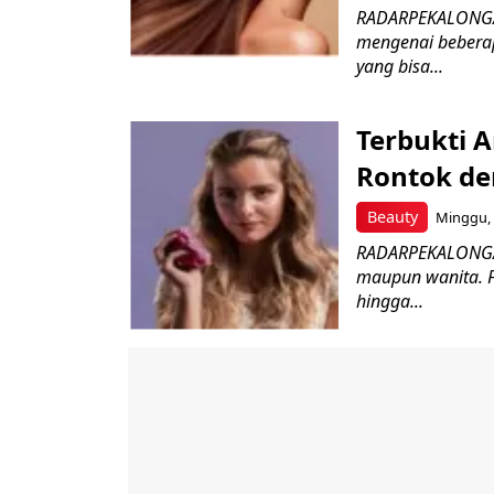
RADARPEKALONGAN.
mengenai beberap
yang bisa...
Terbukti 
Rontok de
Beauty
Minggu, 
RADARPEKALONGAN.
maupun wanita. F
hingga...