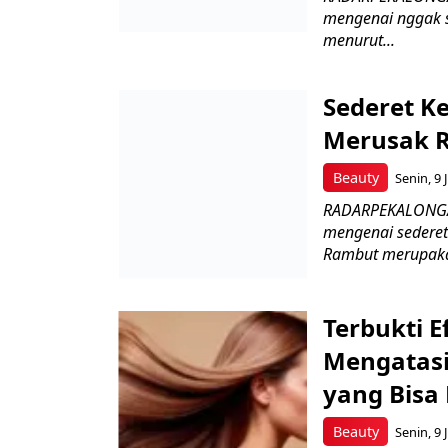
mengenai nggak s
menurut...
Sederet K
Merusak R
Beauty
Senin, 9 
RADARPEKALONGAN.
mengenai sederet
Rambut merupaka
Terbukti E
Mengatasi
yang Bisa
Beauty
Senin, 9 