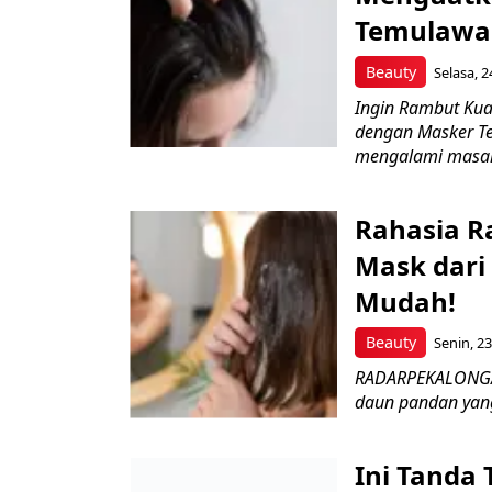
Temulawa
Beauty
Selasa, 2
Ingin Rambut Kua
dengan Masker 
mengalami masal
Rahasia R
Mask dari
Mudah!
Beauty
Senin, 23
RADARPEKALONGAN
daun pandan yang
Ini Tanda