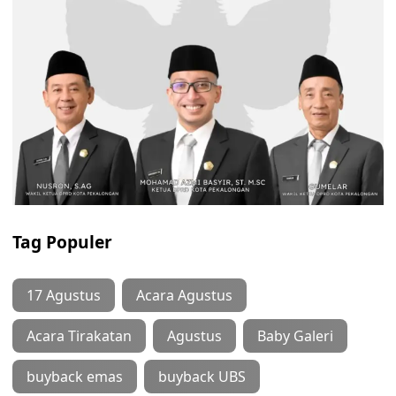
Tag Populer
17 Agustus
Acara Agustus
Acara Tirakatan
Agustus
Baby Galeri
buyback emas
buyback UBS