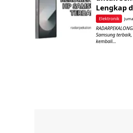
Lengkap d
Elektronik
Jumat
RADARPEKALONGAN
Samsung terbaik,
kembali...