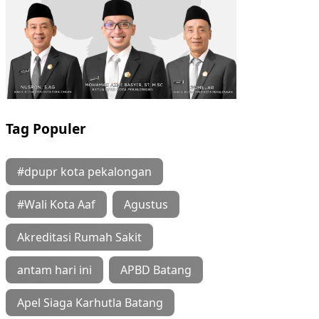
Tag Populer
#dpupr kota pekalongan
#Wali Kota Aaf
Agustus
Akreditasi Rumah Sakit
antam hari ini
APBD Batang
Apel Siaga Karhutla Batang