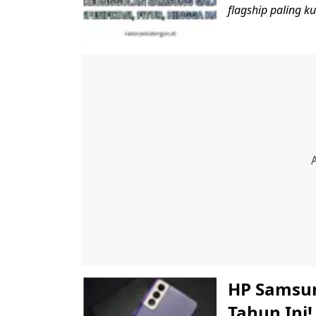
flagship paling k
HP Samsun
Tahun Ini!