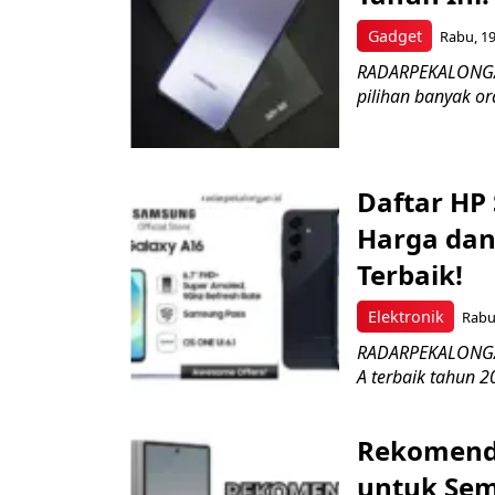
Gadget
Rabu, 19
RADARPEKALONGAN
pilihan banyak o
Daftar HP
Harga dan
Terbaik!
Elektronik
Rabu
RADARPEKALONGAN
A terbaik tahun 20
Rekomenda
untuk Sem