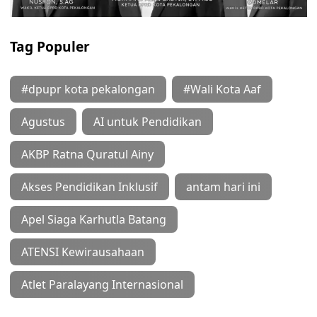
Tag Populer
#dpupr kota pekalongan
#Wali Kota Aaf
Agustus
AI untuk Pendidikan
AKBP Ratna Quratul Ainy
Akses Pendidikan Inklusif
antam hari ini
Apel Siaga Karhutla Batang
ATENSI Kewirausahaan
Atlet Paralayang Internasional