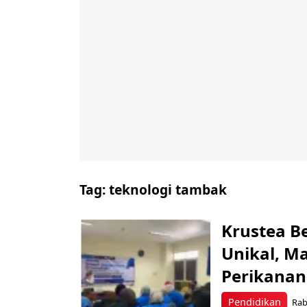
Tag:
teknologi tambak
Krustea B
Unikal, Ma
Perikanan
Pendidikan
Rab