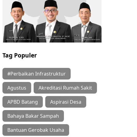
Tag Populer
#Perbaikan Infrastruktur
Agustus
Akreditasi Rumah Sakit
APBD Batang
Aspirasi Desa
Bahaya Bakar Sampah
Bantuan Gerobak Usaha