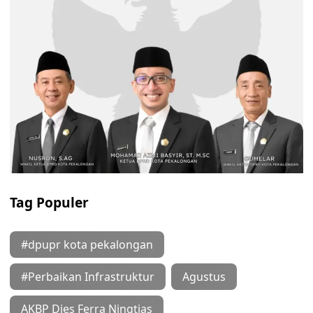
Tag Populer
#dpupr kota pekalongan
#Perbaikan Infrastruktur
Agustus
AKBP Dies Ferra Ningtias