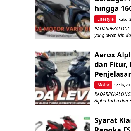
hingga 16
Lifestyle
Rabu, 2
RADARPEKALONGAN
yang awet, irit, 
Aerox Alph
dan Fitur,
Penjelasa
Motor
Senin, 20 
RADARPEKALONGAN
Alpha Turbo dan 
Syarat Kl
Rangka ES