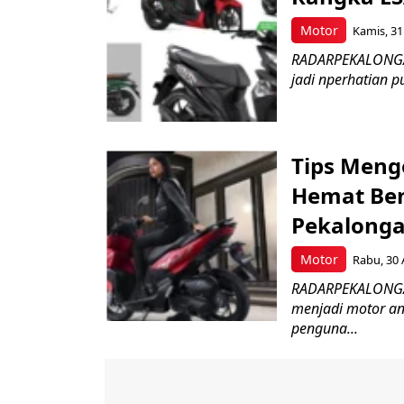
Motor
Kamis, 31
RADARPEKALONGAN.
jadi nperhatian p
Tips Meng
Hemat Ben
Pekalonga
Motor
Rabu, 30 
RADARPEKALONGAN
menjadi motor an
penguna...