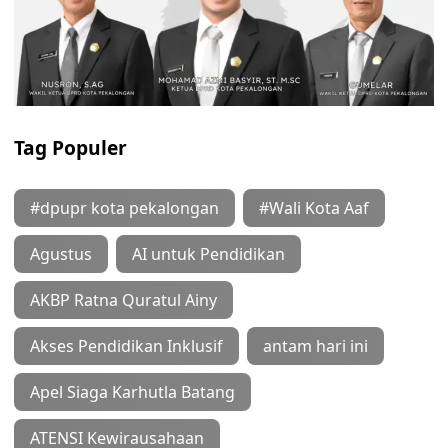
Tag Populer
#dpupr kota pekalongan
#Wali Kota Aaf
Agustus
AI untuk Pendidikan
AKBP Ratna Quratul Ainy
Akses Pendidikan Inklusif
antam hari ini
Apel Siaga Karhutla Batang
ATENSI Kewirausahaan