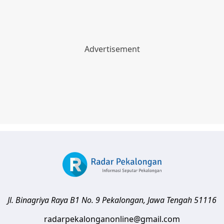
Jl. Binagriya Raya B1 No. 9
Pekalongan
,
Jawa Tengah
51116
radarpekalonganonline@gmail.com