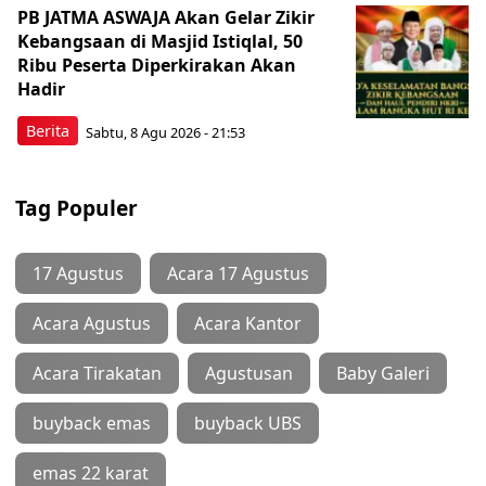
PB JATMA ASWAJA Akan Gelar Zikir
Kebangsaan di Masjid Istiqlal, 50
Ribu Peserta Diperkirakan Akan
Hadir
Berita
Sabtu, 8 Agu 2026 - 21:53
Tag Populer
17 Agustus
Acara 17 Agustus
Acara Agustus
Acara Kantor
Acara Tirakatan
Agustusan
Baby Galeri
buyback emas
buyback UBS
emas 22 karat