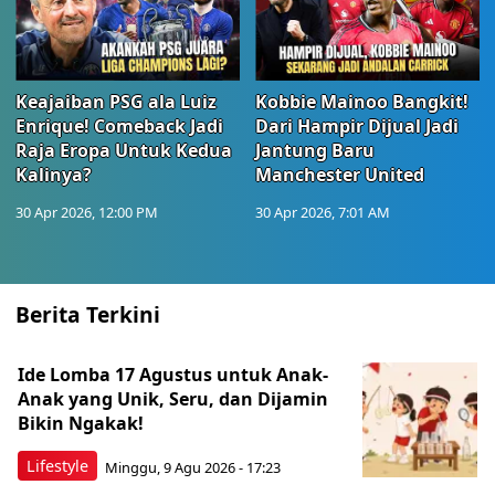
Keajaiban PSG ala Luiz
Kobbie Mainoo Bangkit!
Enrique! Comeback Jadi
Dari Hampir Dijual Jadi
Raja Eropa Untuk Kedua
Jantung Baru
Kalinya?
Manchester United
30 Apr 2026, 12:00 PM
30 Apr 2026, 7:01 AM
Berita Terkini
Ide Lomba 17 Agustus untuk Anak-
Anak yang Unik, Seru, dan Dijamin
Bikin Ngakak!
Lifestyle
Minggu, 9 Agu 2026 - 17:23