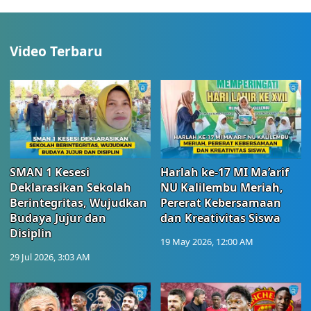
Video Terbaru
SMAN 1 Kesesi
Harlah ke-17 MI Ma’arif
Deklarasikan Sekolah
NU Kalilembu Meriah,
Berintegritas, Wujudkan
Pererat Kebersamaan
Budaya Jujur dan
dan Kreativitas Siswa
Disiplin
19 May 2026, 12:00 AM
29 Jul 2026, 3:03 AM