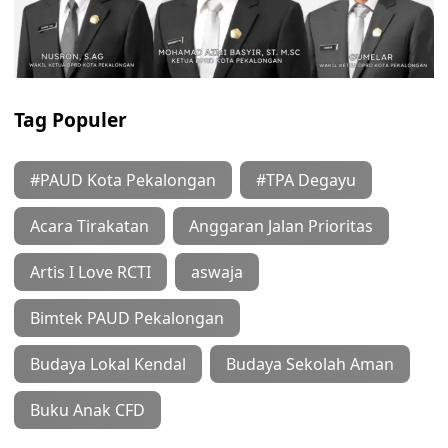
Tag Populer
#PAUD Kota Pekalongan
#TPA Degayu
Acara Tirakatan
Anggaran Jalan Prioritas
Artis I Love RCTI
aswaja
Bimtek PAUD Pekalongan
Budaya Lokal Kendal
Budaya Sekolah Aman
Buku Anak CFD