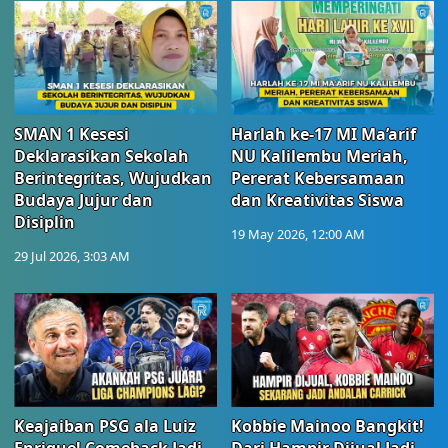
SMAN 1 Kesesi
Harlah ke-17 MI Ma’arif
Deklarasikan Sekolah
NU Kalilembu Meriah,
Berintegritas, Wujudkan
Pererat Kebersamaan
Budaya Jujur dan
dan Kreativitas Siswa
Disiplin
19 May 2026, 12:00 AM
29 Jul 2026, 3:03 AM
Keajaiban PSG ala Luiz
Kobbie Mainoo Bangkit!