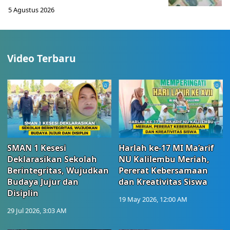
5 Agustus 2026
Video Terbaru
SMAN 1 Kesesi
Harlah ke-17 MI Ma’arif
Deklarasikan Sekolah
NU Kalilembu Meriah,
Berintegritas, Wujudkan
Pererat Kebersamaan
Budaya Jujur dan
dan Kreativitas Siswa
Disiplin
19 May 2026, 12:00 AM
29 Jul 2026, 3:03 AM