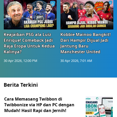
Keajaiban PSG ala Luiz
Kobbie Mainoo Bangkit!
Enrique! Comeback Jadi
Dari Hampir Dijual Jadi
Raja Eropa Untuk Kedua
Jantung Baru
Kalinya?
Manchester United
30 Apr 2026, 12:00 PM
30 Apr 2026, 7:01 AM
Berita Terkini
Cara Memasang Twibbon di
Twibbonize via HP dan PC dengan
Mudah! Hasil Rapi dan Jernih!