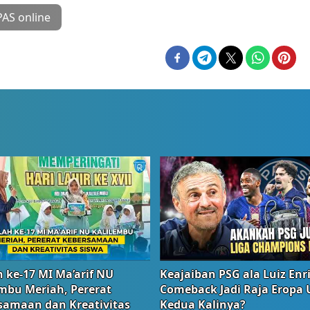
PAS online
 ke-17 MI Ma’arif NU
Keajaiban PSG ala Luiz Enr
embu Meriah, Pererat
Comeback Jadi Raja Eropa
samaan dan Kreativitas
Kedua Kalinya?