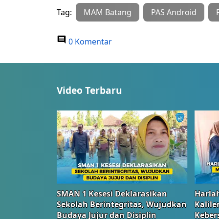
Tag:
MAM Batang
PAS Android
0 Komentar
Video Terbaru
SMAN 1 Kesesi Deklarasikan
Harlah
Sekolah Berintegritas, Wujudkan
Kalil
Budaya Jujur dan Disiplin
Keber