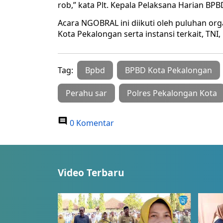
rob,” kata Plt. Kepala Pelaksana Harian B
Acara NGOBRAL ini diikuti oleh puluhan o
Kota Pekalongan serta instansi terkait, TNI, 
Tag:
Bpbd
BPBD Kota Pekalongan
Perahu sar
Polres Pekalongan Kota
0 Komentar
Video Terbaru