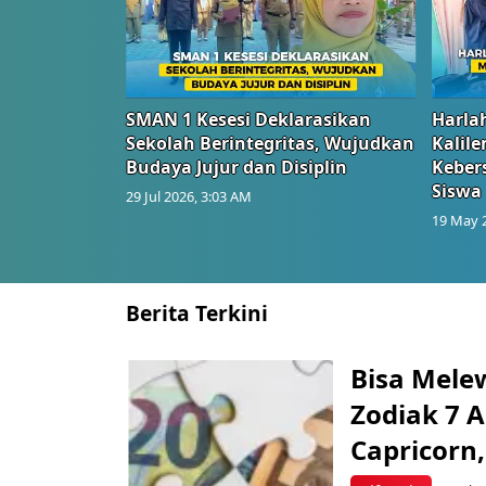
SMAN 1 Kesesi Deklarasikan
Harlah
Sekolah Berintegritas, Wujudkan
Kalil
Budaya Jujur dan Disiplin
Keber
Siswa
29 Jul 2026, 3:03 AM
19 May 
Berita Terkini
Bisa Mele
Zodiak 7 A
Capricorn,