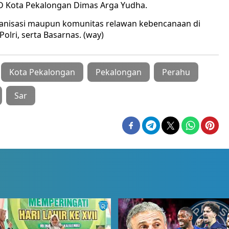
PBD Kota Pekalongan Dimas Arga Yudha.
rganisasi maupun komunitas relawan kebencanaan di
Polri, serta Basarnas. (way)
Kota Pekalongan
Pekalongan
Perahu
Sar