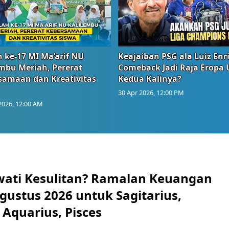
 ke-17 MI Ma’arif NU
Keajaiban PSG ala Luiz Enr
embu Meriah, Pererat
Comeback Jadi Raja Eropa
samaan dan Kreativitas
Kedua Kalinya?
30 Apr 2026, 12:00 PM
2026, 12:00 AM
wati Kesulitan? Ramalan Keuangan
gustus 2026 untuk Sagitarius,
 Aquarius, Pisces