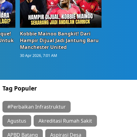
ique!
Kobbie Mainoo Bangkit! Dari
 Untuk
Hampir Dijual Jadi Jantung Baru
Manchester United
30 Apr 2026, 7:01 AM
Tag Populer
#Perbaikan Infrastruktur
Agustus
Akreditasi Rumah Sakit
APBD Batang
Aspirasi Desa