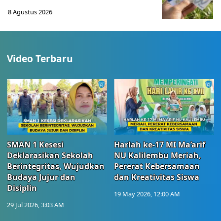
8 Agustus 2026
Video Terbaru
SMAN 1 Kesesi
Harlah ke-17 MI Ma’arif
Deklarasikan Sekolah
NU Kalilembu Meriah,
Berintegritas, Wujudkan
Pererat Kebersamaan
Budaya Jujur dan
dan Kreativitas Siswa
Disiplin
19 May 2026, 12:00 AM
29 Jul 2026, 3:03 AM