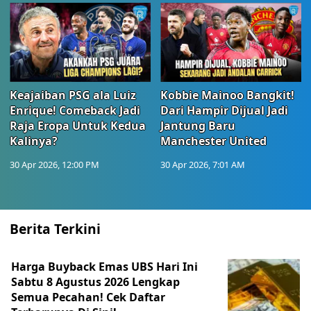
Keajaiban PSG ala Luiz
Kobbie Mainoo Bangkit!
Enrique! Comeback Jadi
Dari Hampir Dijual Jadi
Raja Eropa Untuk Kedua
Jantung Baru
Kalinya?
Manchester United
30 Apr 2026, 12:00 PM
30 Apr 2026, 7:01 AM
Berita Terkini
Harga Buyback Emas UBS Hari Ini
Sabtu 8 Agustus 2026 Lengkap
Semua Pecahan! Cek Daftar