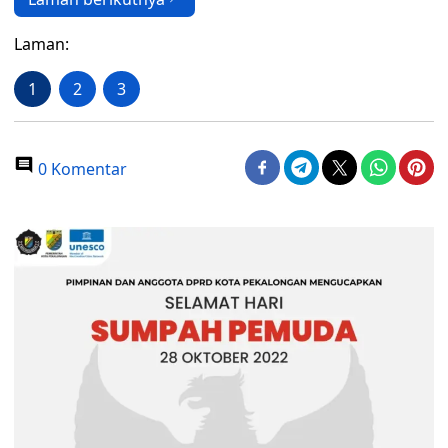
Laman:
1
2
3
0 Komentar