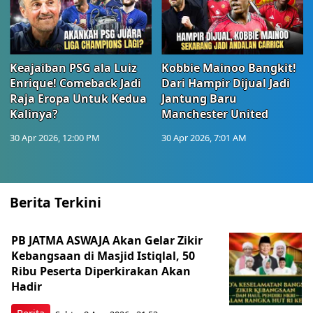
Keajaiban PSG ala Luiz
Kobbie Mainoo Bangkit!
Enrique! Comeback Jadi
Dari Hampir Dijual Jadi
Raja Eropa Untuk Kedua
Jantung Baru
Kalinya?
Manchester United
30 Apr 2026, 12:00 PM
30 Apr 2026, 7:01 AM
Berita Terkini
PB JATMA ASWAJA Akan Gelar Zikir
Kebangsaan di Masjid Istiqlal, 50
Ribu Peserta Diperkirakan Akan
Hadir