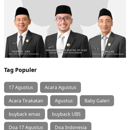
Tag Populer
17 Agustus
Acara Agustus
Acara Tirakatan
Agustus
Baby Galeri
buyback emas
buyback UBS
Doa 17 Agustus
Doa Indonesia