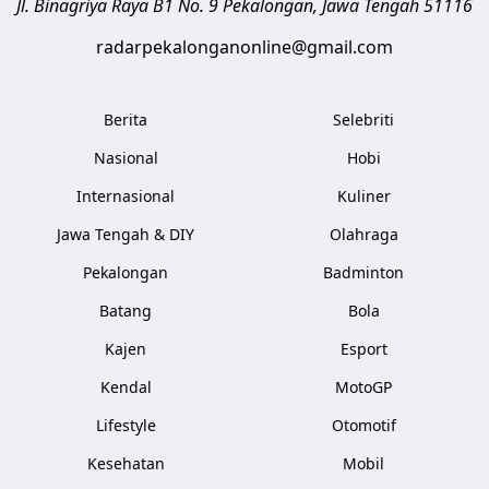
Jl. Binagriya Raya B1 No. 9
Pekalongan
,
Jawa Tengah
51116
radarpekalonganonline@gmail.com
Berita
Selebriti
Nasional
Hobi
Internasional
Kuliner
Jawa Tengah & DIY
Olahraga
Pekalongan
Badminton
Batang
Bola
Kajen
Esport
Kendal
MotoGP
Lifestyle
Otomotif
Kesehatan
Mobil