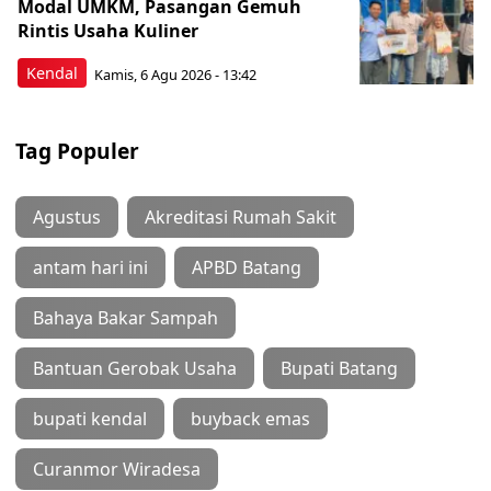
Modal UMKM, Pasangan Gemuh
Rintis Usaha Kuliner
Kendal
Kamis, 6 Agu 2026 - 13:42
Tag Populer
Agustus
Akreditasi Rumah Sakit
antam hari ini
APBD Batang
Bahaya Bakar Sampah
Bantuan Gerobak Usaha
Bupati Batang
bupati kendal
buyback emas
Curanmor Wiradesa