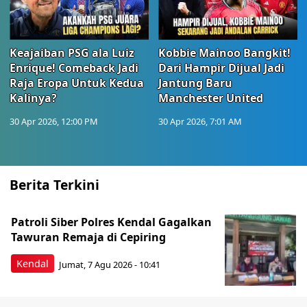
Keajaiban PSG ala Luiz
Kobbie Mainoo Bangkit!
Enrique! Comeback Jadi
Dari Hampir Dijual Jadi
Raja Eropa Untuk Kedua
Jantung Baru
Kalinya?
Manchester United
30 Apr 2026, 12:00 PM
30 Apr 2026, 7:01 AM
Berita Terkini
Patroli Siber Polres Kendal Gagalkan
Tawuran Remaja di Cepiring
Kendal
Jumat, 7 Agu 2026 - 10:41