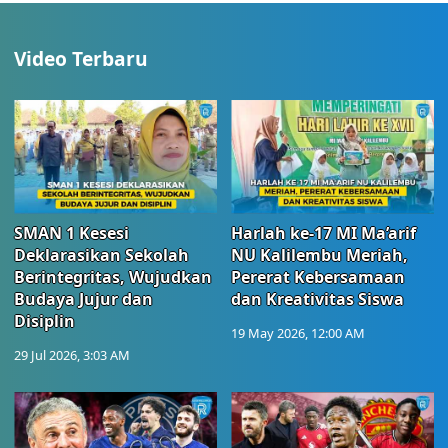
Video Terbaru
SMAN 1 Kesesi
Harlah ke-17 MI Ma’arif
Deklarasikan Sekolah
NU Kalilembu Meriah,
Berintegritas, Wujudkan
Pererat Kebersamaan
Budaya Jujur dan
dan Kreativitas Siswa
Disiplin
19 May 2026, 12:00 AM
29 Jul 2026, 3:03 AM