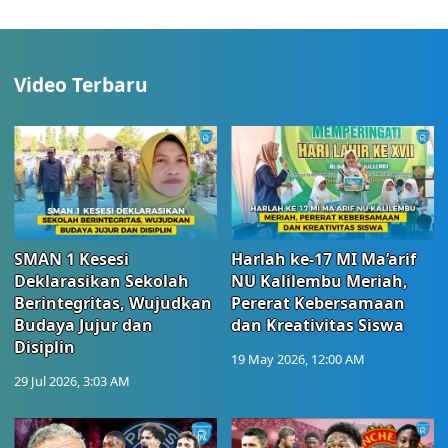
Video Terbaru
SMAN 1 Kesesi
Harlah ke-17 MI Ma’arif
Deklarasikan Sekolah
NU Kalilembu Meriah,
Berintegritas, Wujudkan
Pererat Kebersamaan
Budaya Jujur dan
dan Kreativitas Siswa
Disiplin
19 May 2026, 12:00 AM
29 Jul 2026, 3:03 AM