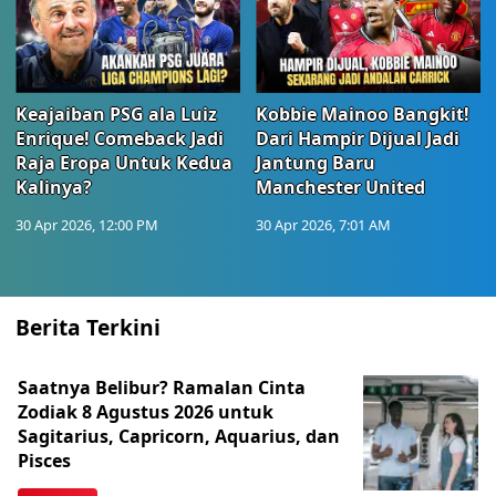
Keajaiban PSG ala Luiz
Kobbie Mainoo Bangkit!
Enrique! Comeback Jadi
Dari Hampir Dijual Jadi
Raja Eropa Untuk Kedua
Jantung Baru
Kalinya?
Manchester United
30 Apr 2026, 12:00 PM
30 Apr 2026, 7:01 AM
Berita Terkini
Saatnya Belibur? Ramalan Cinta
Zodiak 8 Agustus 2026 untuk
Sagitarius, Capricorn, Aquarius, dan
Pisces