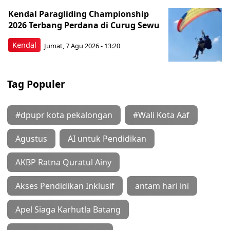
Kendal Paragliding Championship
2026 Terbang Perdana di Curug Sewu
Kendal
Jumat, 7 Agu 2026 - 13:20
Tag Populer
#dpupr kota pekalongan
#Wali Kota Aaf
Agustus
AI untuk Pendidikan
AKBP Ratna Quratul Ainy
Akses Pendidikan Inklusif
antam hari ini
Apel Siaga Karhutla Batang