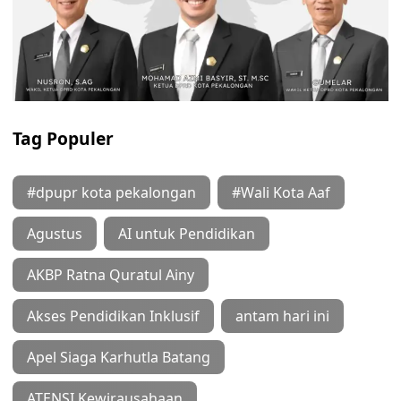
Tag Populer
#dpupr kota pekalongan
#Wali Kota Aaf
Agustus
AI untuk Pendidikan
AKBP Ratna Quratul Ainy
Akses Pendidikan Inklusif
antam hari ini
Apel Siaga Karhutla Batang
ATENSI Kewirausahaan