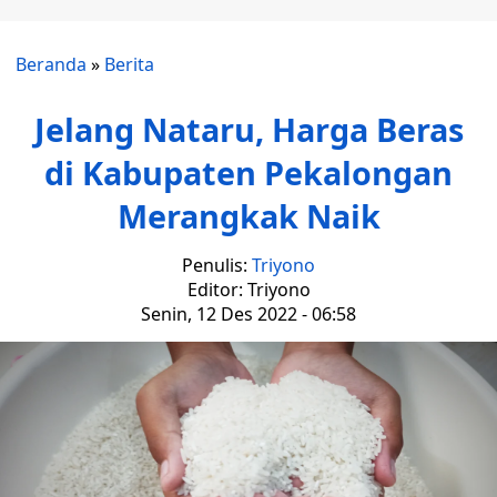
Beranda
»
Berita
Jelang Nataru, Harga Beras
di Kabupaten Pekalongan
Merangkak Naik
Penulis:
Triyono
Editor: Triyono
Senin, 12 Des 2022 - 06:58