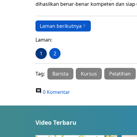
dihasilkan benar-benar kompeten dan siap
Laman berikutnya
Laman:
1
2
Tag:
Barista
Kursus
Pelatihan
0 Komentar
Video Terbaru