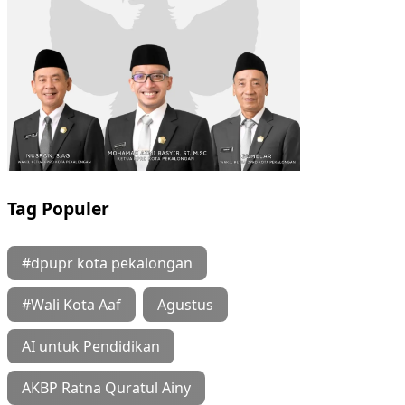
Tag Populer
#dpupr kota pekalongan
#Wali Kota Aaf
Agustus
AI untuk Pendidikan
AKBP Ratna Quratul Ainy