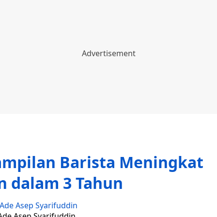
ampilan Barista Meningkat
n dalam 3 Tahun
Ade Asep Syarifuddin
 Ade Asep Syarifuddin