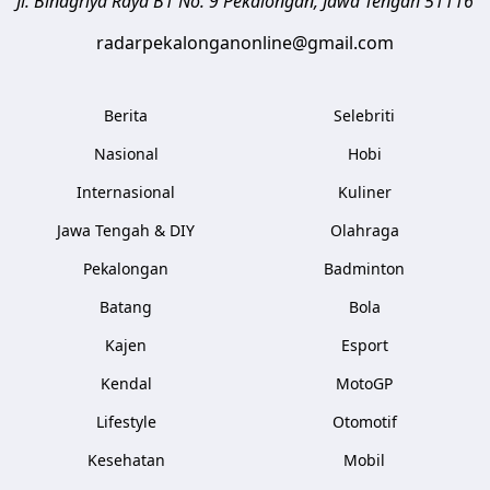
Jl. Binagriya Raya B1 No. 9
Pekalongan
,
Jawa Tengah
51116
radarpekalonganonline@gmail.com
Berita
Selebriti
Nasional
Hobi
Internasional
Kuliner
Jawa Tengah & DIY
Olahraga
Pekalongan
Badminton
Batang
Bola
Kajen
Esport
Kendal
MotoGP
Lifestyle
Otomotif
Kesehatan
Mobil