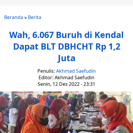
Beranda
»
Berita
Wah, 6.067 Buruh di Kendal
Dapat BLT DBHCHT Rp 1,2
Juta
Penulis:
Akhmad Saefudin
Editor: Akhmad Saefudin
Senin, 12 Des 2022 - 23:31