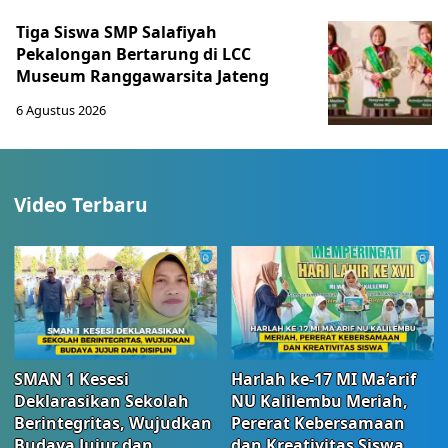
Tiga Siswa SMP Salafiyah
Pekalongan Bertarung di LCC
Museum Ranggawarsita Jateng
6 Agustus 2026
Video Terbaru
SMAN 1 Kesesi
Harlah ke-17 MI Ma’arif
Deklarasikan Sekolah
NU Kalilembu Meriah,
Berintegritas, Wujudkan
Pererat Kebersamaan
Budaya Jujur dan
dan Kreativitas Siswa