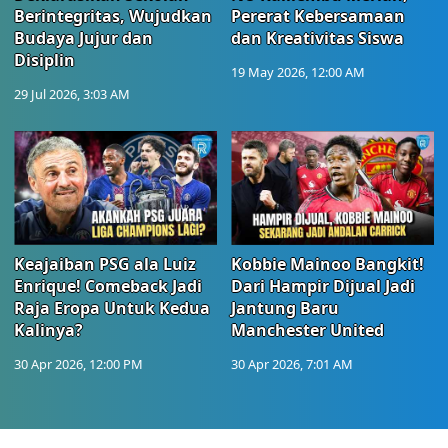
Berintegritas, Wujudkan
Pererat Kebersamaan
Budaya Jujur dan
dan Kreativitas Siswa
Disiplin
19 May 2026, 12:00 AM
29 Jul 2026, 3:03 AM
Keajaiban PSG ala Luiz
Kobbie Mainoo Bangkit!
Enrique! Comeback Jadi
Dari Hampir Dijual Jadi
Raja Eropa Untuk Kedua
Jantung Baru
Kalinya?
Manchester United
30 Apr 2026, 12:00 PM
30 Apr 2026, 7:01 AM