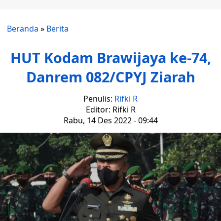
Beranda
»
Berita
HUT Kodam Brawijaya ke-74,
Danrem 082/CPYJ Ziarah
Penulis:
Rifki R
Editor: Rifki R
Rabu, 14 Des 2022 - 09:44