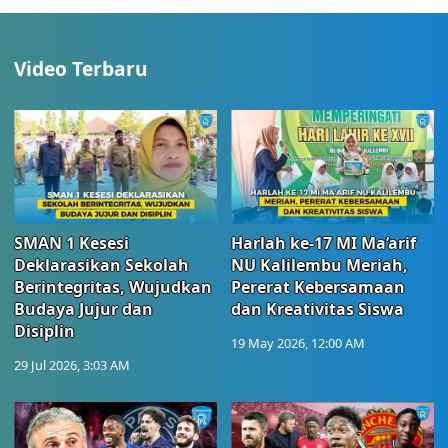
Video Terbaru
SMAN 1 Kesesi
Harlah ke-17 MI Ma’arif
Deklarasikan Sekolah
NU Kalilembu Meriah,
Berintegritas, Wujudkan
Pererat Kebersamaan
Budaya Jujur dan
dan Kreativitas Siswa
Disiplin
19 May 2026, 12:00 AM
29 Jul 2026, 3:03 AM