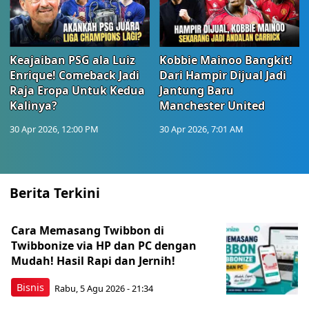
Keajaiban PSG ala Luiz
Kobbie Mainoo Bangkit!
Enrique! Comeback Jadi
Dari Hampir Dijual Jadi
Raja Eropa Untuk Kedua
Jantung Baru
Kalinya?
Manchester United
30 Apr 2026, 12:00 PM
30 Apr 2026, 7:01 AM
Berita Terkini
Cara Memasang Twibbon di
Twibbonize via HP dan PC dengan
Mudah! Hasil Rapi dan Jernih!
Bisnis
Rabu, 5 Agu 2026 - 21:34