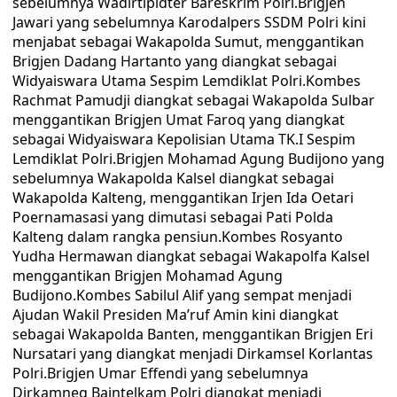
sebelumnya Wadirtipidter Bareskrim Polri.Brigjen
Jawari yang sebelumnya Karodalpers SSDM Polri kini
menjabat sebagai Wakapolda Sumut, menggantikan
Brigjen Dadang Hartanto yang diangkat sebagai
Widyaiswara Utama Sespim Lemdiklat Polri.Kombes
Rachmat Pamudji diangkat sebagai Wakapolda Sulbar
menggantikan Brigjen Umat Faroq yang diangkat
sebagai Widyaiswara Kepolisian Utama TK.I Sespim
Lemdiklat Polri.Brigjen Mohamad Agung Budijono yang
sebelumnya Wakapolda Kalsel diangkat sebagai
Wakapolda Kalteng, menggantikan Irjen Ida Oetari
Poernamasasi yang dimutasi sebagai Pati Polda
Kalteng dalam rangka pensiun.Kombes Rosyanto
Yudha Hermawan diangkat sebagai Wakapolfa Kalsel
menggantikan Brigjen Mohamad Agung
Budijono.Kombes Sabilul Alif yang sempat menjadi
Ajudan Wakil Presiden Ma’ruf Amin kini diangkat
sebagai Wakapolda Banten, menggantikan Brigjen Eri
Nursatari yang diangkat menjadi Dirkamsel Korlantas
Polri.Brigjen Umar Effendi yang sebelumnya
Dirkamneg Baintelkam Polri diangkat menjadi