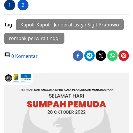
1
2
Tag:
KapolriKapolri Jenderal Listyo Sigit Prabowo
rombak perwira tinggi
0 Komentar