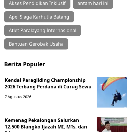
Akses Pendidikan Inklusif
antam hari ini
Apel Siaga Karhutla Batang
Atlet Paralayang Internasional
Bantuan Gerobak Usaha
Berita Populer
Kendal Paragliding Championship
2026 Terbang Perdana di Curug Sewu
7 Agustus 2026
Kemenag Pekalongan Salurkan
12.500 Blangko Ijazah MI, MTs, dan