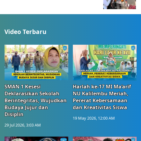
Video Terbaru
SMAN 1 Kesesi
Harlah ke-17 MI Ma’arif
Deklarasikan Sekolah
NU Kalilembu Meriah,
Berintegritas, Wujudkan
Pererat Kebersamaan
Budaya Jujur dan
dan Kreativitas Siswa
Disiplin
19 May 2026, 12:00 AM
29 Jul 2026, 3:03 AM