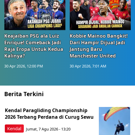
Keajaiban PSG ala Luiz
Kobbie Mainoo Bangkit!
Enrique! Comeback Jadi
Dari Hampir Dijual Jadi
Raja Eropa Untuk Kedua
Jantung Baru
Kalinya?
Manchester United
30 Apr 2026, 12:00 PM
30 Apr 2026, 7:01 AM
Berita Terkini
Kendal Paragliding Championship
2026 Terbang Perdana di Curug Sewu
Kendal
Jumat, 7 Agu 2026 - 13:20