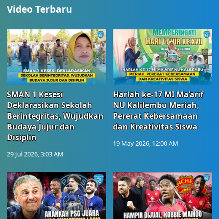
Video Terbaru
SMAN 1 Kesesi
Harlah ke-17 MI Ma’arif
Deklarasikan Sekolah
NU Kalilembu Meriah,
Berintegritas, Wujudkan
Pererat Kebersamaan
Budaya Jujur dan
dan Kreativitas Siswa
Disiplin
19 May 2026, 12:00 AM
29 Jul 2026, 3:03 AM