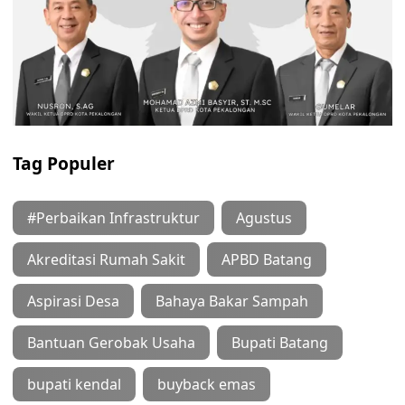
Tag Populer
#Perbaikan Infrastruktur
Agustus
Akreditasi Rumah Sakit
APBD Batang
Aspirasi Desa
Bahaya Bakar Sampah
Bantuan Gerobak Usaha
Bupati Batang
bupati kendal
buyback emas