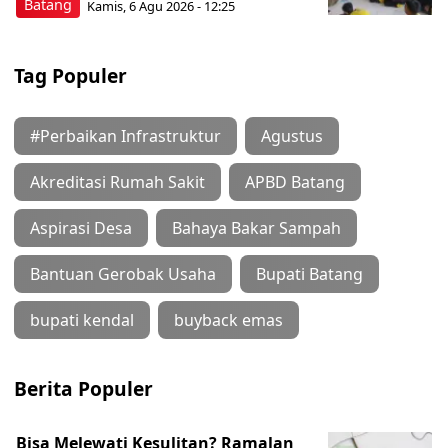
Batang
Kamis, 6 Agu 2026 - 12:25
Tag Populer
#Perbaikan Infrastruktur
Agustus
Akreditasi Rumah Sakit
APBD Batang
Aspirasi Desa
Bahaya Bakar Sampah
Bantuan Gerobak Usaha
Bupati Batang
bupati kendal
buyback emas
Berita Populer
Bisa Melewati Kesulitan? Ramalan