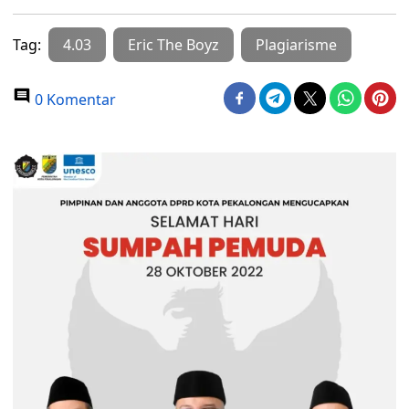
Tag:
4.03
Eric The Boyz
Plagiarisme
0 Komentar