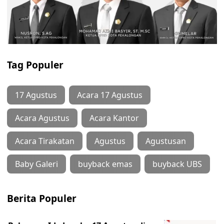
Tag Populer
17 Agustus
Acara 17 Agustus
Acara Agustus
Acara Kantor
Acara Tirakatan
Agustus
Agustusan
Baby Galeri
buyback emas
buyback UBS
Berita Populer