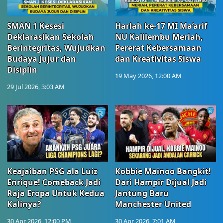
SMAN 1 Kesesi
Harlah ke-17 MI Ma’arif
Deklarasikan Sekolah
NU Kalilembu Meriah,
Berintegritas, Wujudkan
Pererat Kebersamaan
Budaya Jujur dan
dan Kreativitas Siswa
Disiplin
19 May 2026, 12:00 AM
29 Jul 2026, 3:03 AM
Keajaiban PSG ala Luiz
Kobbie Mainoo Bangkit!
Enrique! Comeback Jadi
Dari Hampir Dijual Jadi
Raja Eropa Untuk Kedua
Jantung Baru
Kalinya?
Manchester United
30 Apr 2026, 12:00 PM
30 Apr 2026, 7:01 AM